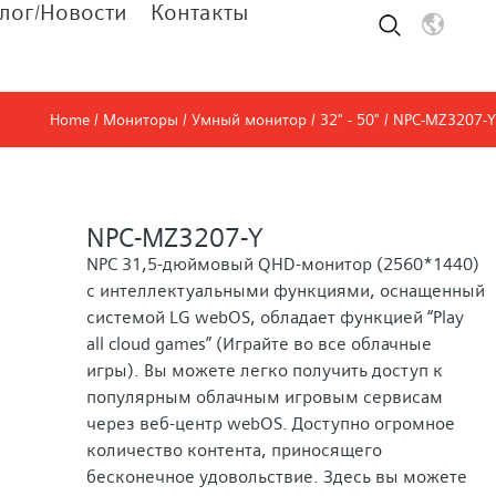
лог/Новости
Контакты
Home
/
Мониторы
/
Умный монитор
/
32" - 50"
/ NPC-MZ3207-Y
NPC-MZ3207-Y
NPC 31,5-дюймовый QHD-монитор (2560*1440)
с интеллектуальными функциями, оснащенный
системой LG webOS, обладает функцией “Play
all cloud games” (Играйте во все облачные
игры). Вы можете легко получить доступ к
популярным облачным игровым сервисам
через веб-центр webOS. Доступно огромное
количество контента, приносящего
бесконечное удовольствие. Здесь вы можете